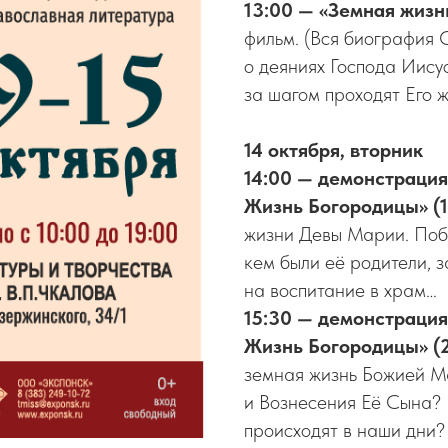
13:00 — «Земная жиз
фильм. (Вся биография 
о деяниях Господа Иису
за шагом проходят Его ж
14 октября, вторник
14:00 — демонстраци
Жизнь Богородицы» (1
жизни Девы Марии. Поб
кем были её родители, з
на воспитание в храм…
15:30 — демонстраци
Жизнь Богородицы» (2
земная жизнь Божией М
и Вознесения Её Сына? 
происходят в наши дни?