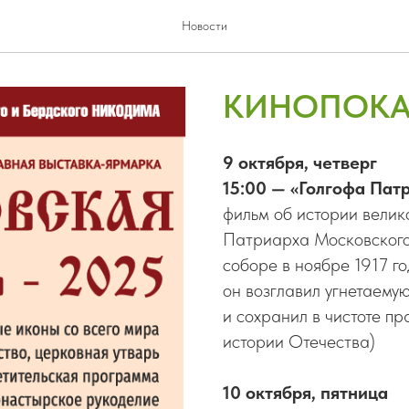
Новости
КИНОПОК
9 октября, четверг
15:00 — «Голгофа Па
фильм об истории велик
Патриарха Московског
соборе в ноябре 1917 го
он возглавил угнетаему
и сохранил в чистоте п
истории Отечества)
10 октября, пятница