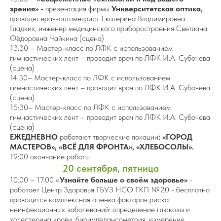
зрения» -
презентация фирмы
Университетская оптика,
проводят врач-оптометрист Екатерина Владимировна
Гладких, инженер медицинского приборостроения Светлана
Фёдоровна Чайкина (сцена)
13:30 – Мастер-класс по ЛФК с использованием
гимнастических лент – проводит врач по ЛФК И.А. Субочева
(сцена)
14:30– Мастер-класс по ЛФК с использованием
гимнастических лент – проводит врач по ЛФК И.А. Субочева
(сцена)
15:30– Мастер-класс по ЛФК с использованием
гимнастических лент – проводит врач по ЛФК И.А. Субочева
(сцена)
ЕЖЕДНЕВНО
работают творческие локации
: «ГОРОД
МАСТЕРОВ», «ВСЁ ДЛЯ ФРОНТА», «ХЛЕБОСОЛЫ».
19:00 окончание работы
20 сентября, пятница
10:00 – 17:00 «
Узнайте больше о своём здоровье»
-
работает Центр Здоровья ГБУЗ НСО ГКП №20 - бесплатно
проводится комплексная оценка факторов риска
неинфекционных заболеваний: определение глюкозы и
холестерина крови, биоимпедансометрия, измерение