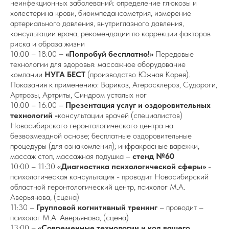
неинфекционных заболеваний: определение глюкозы и
холестерина крови, биоимпедансометрия, измерение
артериального давления, внутриглазного давления,
консультации врача, рекомендации по коррекции факторов
риска и образа жизни
10:00 – 18:00
– «Попробуй бесплатно!»
Передовые
технологии для здоровья: массажное оборудование
компании
НУГА БЕСТ
(производство Южная Корея).
Показания к применению: Варикоз, Атеросклероз, Судороги,
Артрозы, Артриты, Синдром усталых ног
10:00 – 16:00 –
Презентация услуг и оздоровительных
технологий -
консультации врачей (специалистов)
Новосибирского геронтологического центра на
безвозмездной основе; бесплатные оздоровительные
процедуры (для ознакомления); инфракрасные варежки,
массаж стоп, массажная подушка –
стенд №60
10:00 – 11:30 «
Диагностика психологической сферы»
-
психологическая консультация - проводит Новосибирский
областной геронтологический центр, психолог М.А.
Аверьянова, (сцена)
11:30 –
Групповой когнитивный тренинг
– проводит –
психолог М.А. Аверьянова, (сцена)
13:00 –
«Современные технологии и код вашего